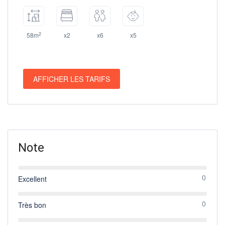
2
58m
x2
x6
x5
AFFICHER LES TARIFS
Note
0
Excellent
0
Très bon