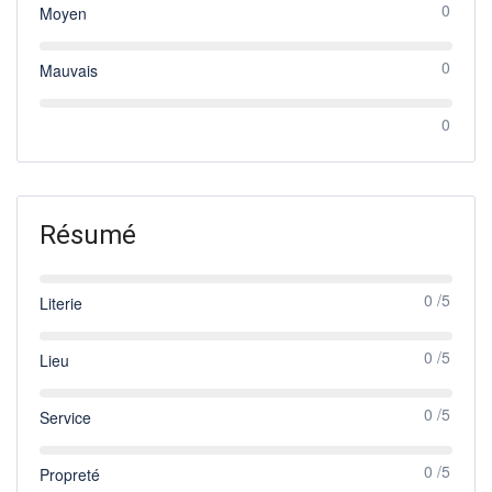
0
Moyen
0
Mauvais
0
Résumé
0 /5
Literie
0 /5
Lieu
0 /5
Service
0 /5
Propreté