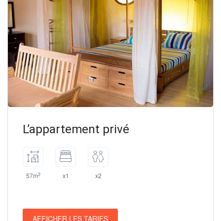
L’appartement privé
2
57m
x1
x2
AFFICHER LES TARIFS