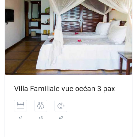
Villa Familiale vue océan 3 pax
x2
x3
x2