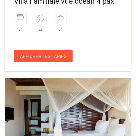
Villa Familiale vue océan 4 pax
x2
x4
x2
AFFICHER LES TARIFS