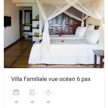
Villa Familiale vue océan 6 pax
x3
x6
x3