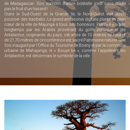
de Madagascar. Son surnom d’arbre bouteille n’est sans doute
pas le fruit d’un hasard !
Outre le Sud-Ouest de la Grande île, le Nord-Ouest voit aussi
pousser des baobabs. Le grand andasonia digitata planté en plein
cœur de la ville de Majunga a tous ses honneurs. Planté il y a très
longtemps par les Arabes provenant du golfe persique et les
Antalaotse, originaires du pays, cet arbre de 10 mètres de haut et
de 21,70 mètres de circonférence est sacré Patrimoine naturel. Une
fois inauguré par l’Office du Tourisme de Boeny et par la commune
urbaine de Mahajanga, le « Bouyé be », comme l’appelèrent les
Antalaotse, est désormais le symbole de la ville.