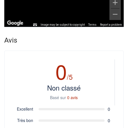
Image may be subject to copyright
Terms
Report a problem
Avis
0
/5
Non classé
Basé sur
0 avis
Excellent
0
Très bon
0