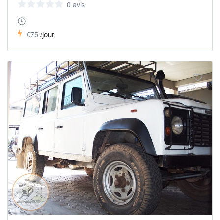
0 avis
/jour
€75