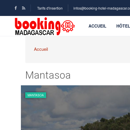
Tarifs d'insertion
infos@booking-hotel-madagascar.
ACCUEIL
HÔTE
Accueil
Mantasoa
MANTASOA