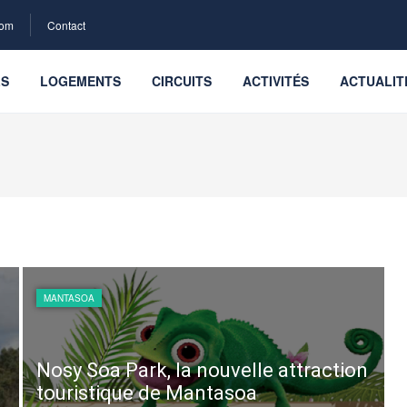
com
Contact
LS
LOGEMENTS
CIRCUITS
ACTIVITÉS
ACTUALIT
MANTASOA
Nosy Soa Park, la nouvelle attraction
touristique de Mantasoa