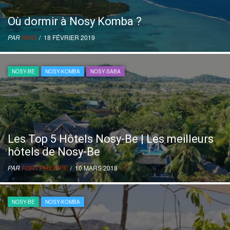
Où dormir à Nosy Komba ?
PAR
RIVO
/ 18 FÉVRIER 2019
NOSY-BE
NOSY-KOMBA
NOSY-SABA
Les Top 5 Hôtels Nosy-Be | Les meilleurs
hôtels de Nosy-Be
PAR
FORT PHILIPPE
/ 10 MARS 2018
NOSY-BE
NOSY-KOMBA