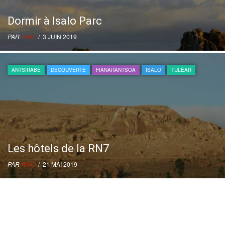
Dormir à Isalo Parc
PAR
RIVO
/ 3 JUIN 2019
ANTSIRABE
DÉCOUVERTE
FIANARANTSOA
ISALO
TULÉAR
Les hôtels de la RN7
PAR
RIVO
/ 21 MAI 2019