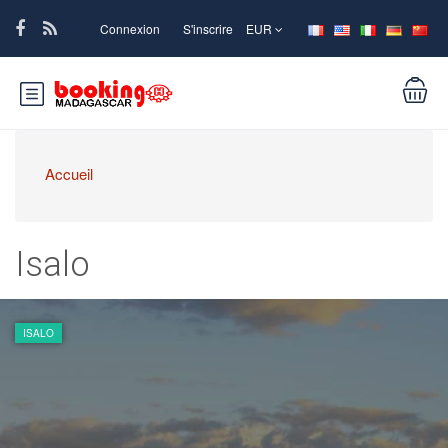
Connexion
S'inscrire
EUR
Accueil
Isalo
ISALO