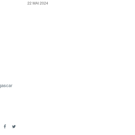
22 MAI 2024
gascar
r