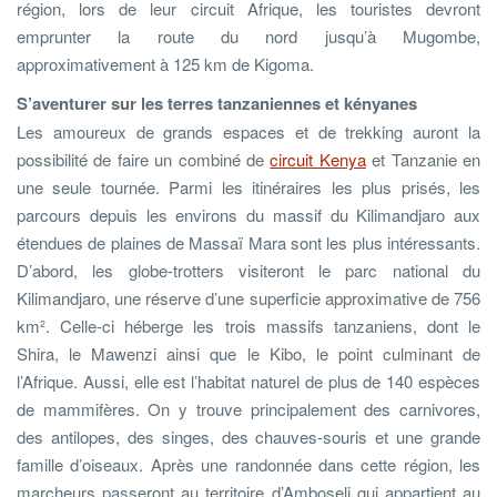
région, lors de leur circuit Afrique, les touristes devront
emprunter la route du nord jusqu’à Mugombe,
approximativement à 125 km de Kigoma.
S’aventurer sur les terres tanzaniennes et kényanes
Les amoureux de grands espaces et de trekking auront la
possibilité de faire un combiné de
circuit Kenya
et Tanzanie en
une seule tournée. Parmi les itinéraires les plus prisés, les
parcours depuis les environs du massif du Kilimandjaro aux
étendues de plaines de Massaï Mara sont les plus intéressants.
D’abord, les globe-trotters visiteront le parc national du
Kilimandjaro, une réserve d’une superficie approximative de 756
km². Celle-ci héberge les trois massifs tanzaniens, dont le
Shira, le Mawenzi ainsi que le Kibo, le point culminant de
l’Afrique. Aussi, elle est l’habitat naturel de plus de 140 espèces
de mammifères. On y trouve principalement des carnivores,
des antilopes, des singes, des chauves-souris et une grande
famille d’oiseaux. Après une randonnée dans cette région, les
marcheurs passeront au territoire d’Amboseli qui appartient au