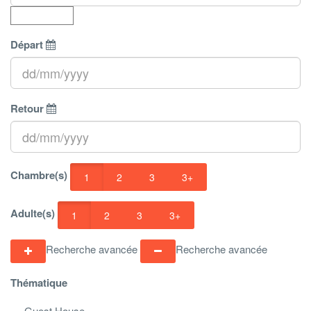
Départ
Retour
Chambre(s)
1
2
3
3+
Adulte(s)
1
2
3
3+
Recherche avancée
Recherche avancée
Thématique
Guest House