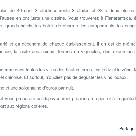
plus de 40 dont 3 établissements 3 étoiles et 23 à deux étoiles.
’autres en ont juste une dizaine. Vous trouverez à Fianarantsoa, 
les grands hôtels, les hôtels de charme, les campements, les bunga
 varié et ça dépendra de chaque établissement. Il en est de même
donnée, la visite des usines, fermes ou vignobles, des excursions
 comme dans toutes les villes des hautes terres, est le riz et le zébu.
et chinoise. Et surtout, n’oubliez pas de déguster les vins locaux.
ine et une soixantaine d’euros par nuit.
e et vous procurera un dépaysement propice au repos et à la quiétud
port aux régions côtières.
Partage