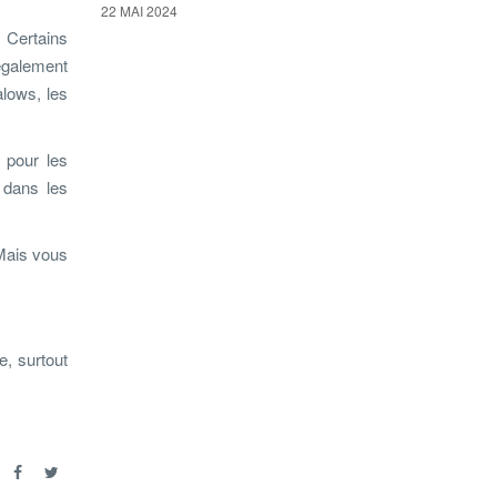
22 MAI 2024
 Certains
également
lows, les
 pour les
 dans les
 Mais vous
e, surtout
r