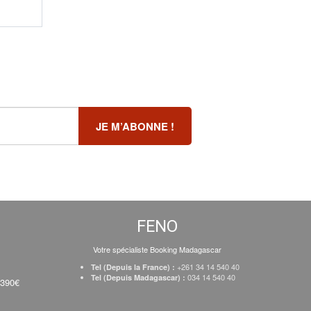
FENO
Votre spécialiste Booking Madagascar
+261 34 14 540 40
Tel (Depuis la France) :
034 14 540 40
Tel (Depuis Madagascar) :
 390€