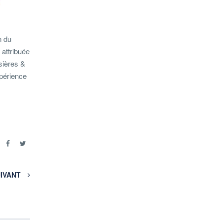
n du
 attribuée
sières &
xpérience
r
IVANT