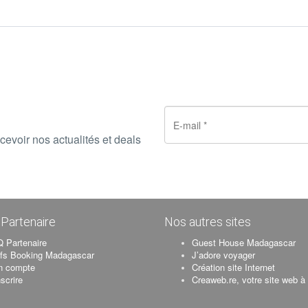
cevoir nos actualités et deals
Partenaire
Nos autres sites
 Partenaire
Guest House Madagascar
ifs Booking Madagascar
J’adore voyager
n compte
Création site Internet
nscrire
Creaweb.re, votre site web à