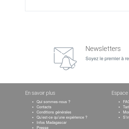
Newsletters
Soyez le premier à re
En savoir plus
Espace 
Qui sommes-nous ?
FAQ
Contacts
Tar
Conditions générales
Mo
Qu’est-ce qu’une expérience ?
S’i
Infos Madagascar
Presse