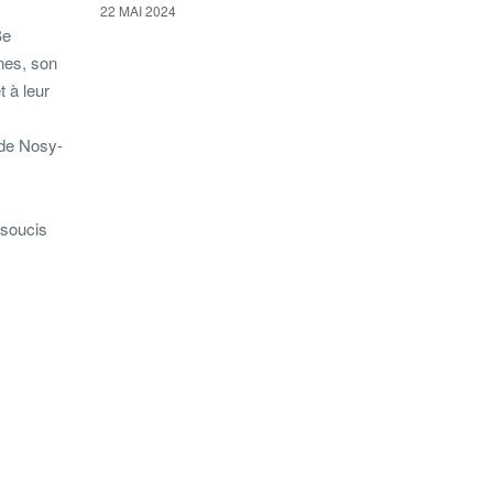
22 MAI 2024
Be
nes, son
t à leur
 de Nosy-
s soucis