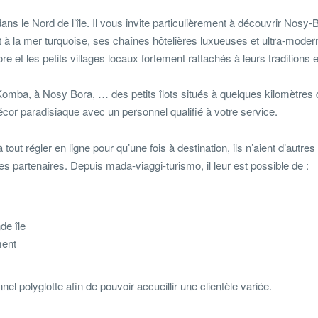
ans le Nord de l’île. Il vous invite particulièrement à découvrir Nosy-
t à la mer turquoise, ses chaînes hôtelières luxueuses et ultra-moder
e et les petits villages locaux fortement rattachés à leurs traditions e
omba, à Nosy Bora, … des petits îlots situés à quelques kilomètres
or paradisiaque avec un personnel qualifié à votre service.
à tout régler en ligne pour qu’une fois à destination, ils n’aient d’autre
ses partenaires. Depuis mada-viaggi-turismo, il leur est possible de :
de île
ment
nel polyglotte afin de pouvoir accueillir une clientèle variée.