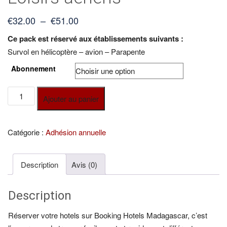
Plage
€
32.00
–
€
51.00
de
Ce pack est réservé aux établissements suivants :
prix :
Survol en hélicoptère – avion – Parapente
€32.00
Abonnement
à
€51.00
quantité
Ajouter au panier
de
Loisirs
aériens
Catégorie :
Adhésion annuelle
Description
Avis (0)
Description
Réserver votre hotels sur Booking Hotels Madagascar, c’est