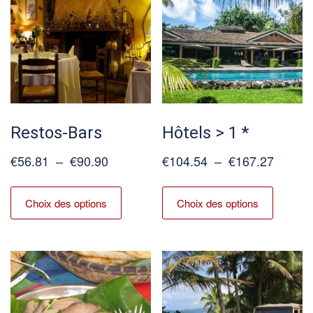
Restos-Bars
Hôtels > 1 *
Plage
Plage
€
56.81
–
€
90.90
€
104.54
–
€
167.27
de
de
Ce
Ce
prix :
prix :
produit
produit
Choix des options
Choix des options
€56.81
€104.5
a
a
à
à
plusieurs
plusieur
€90.90
€167.2
variations.
variation
Les
Les
options
options
peuvent
peuvent