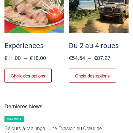
être
être
choisies
choisies
sur
sur
la
la
page
page
du
du
Expériences
Du 2 au 4 roues
produit
produit
Plage
Plage
€
11.00
–
€
18.00
€
54.54
–
€
87.27
de
de
Ce
Ce
prix :
prix :
produit
produit
Choix des options
Choix des options
€11.00
€54.54
a
a
à
à
plusieurs
plusieur
€18.00
€87.27
variations.
variation
Les
Les
Dernières News
options
options
peuvent
peuvent
MAJUNGA
être
être
Séjours à Majunga : Une Évasion au Cœur de