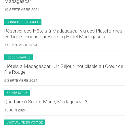
Madagascar
choisies
choisies
sur
sur
10 SEPTEMBRE 2024
la
la
CONSEILS PRATIQUES
page
page
du
du
Réserver des Hôtels à Madagascar via des Plateformes
en Ligne : Focus sur Booking Hotel Madagascar
produit
produit
7 SEPTEMBRE 2024
IDÉES VOYAGES
Hôtels à Madagascar : Un Séjour Inoubliable au Cœur de
l’Île Rouge
5 SEPTEMBRE 2024
SAINTE-MARIE
Que faire à Sainte-Marie, Madagascar ?
15 JUIN 2024
L'ACTUALITÉ DU VOYAGE