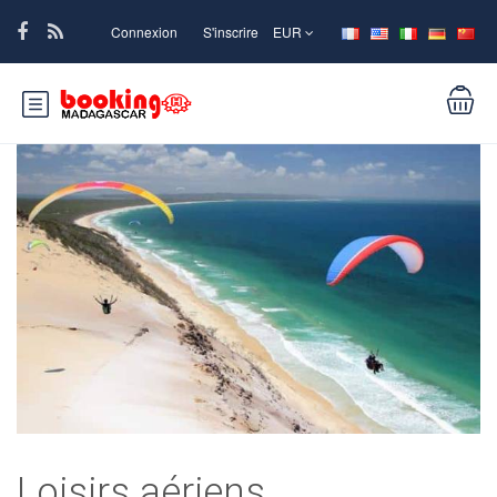
Connexion
S'inscrire
EUR
Loisirs aériens