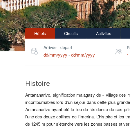
Hôtels
Circuits
Activités
Arrivée - départ
P
dd/mm/yyyy
-
dd/mm/yyyy
1
Histoire
Antananarivo, signification malagasy de « village des 
incontournables lors d’un séjour dans cette plus grand
Antananarivo ayant été le lieu de résidence de ses prin
l’une des douze collines de l’Imerina. L’histoire et les 
de 1245 m pour s’étendre vers les zones basses et vers 