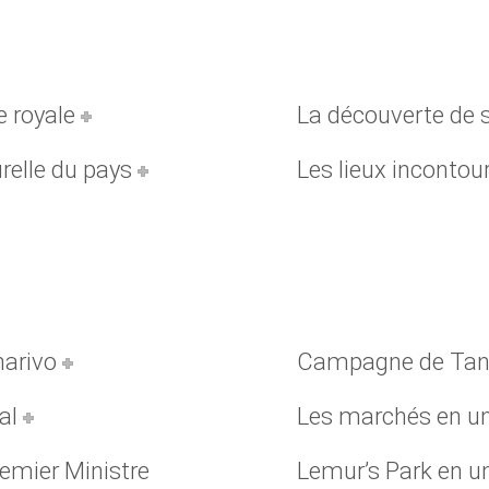
e royale
La découverte de s
relle du pays
Les lieux incontour
narivo
Campagne de Tan
al
Les marchés en u
remier Ministre
Lemur’s Park en u