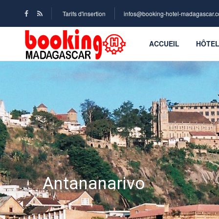
Tarifs d'insertion
infos@booking-hotel-madagascar.
ACCUEIL
HÔTE
Antananarivo