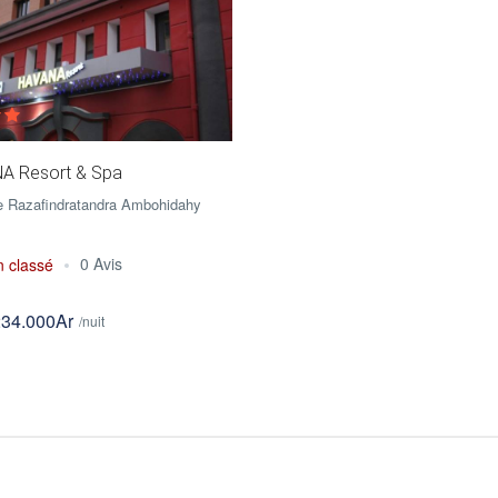
A Resort & Spa
e Razafindratandra Ambohidahy
0 Avis
n classé
234.000Ar
/nuit