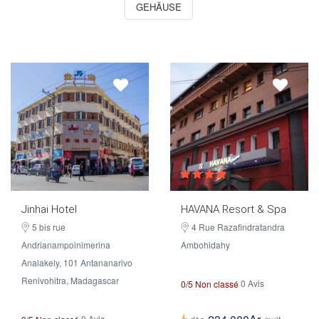
GEHÄUSE
Jinhai Hotel
HAVANA Resort & Spa
5 bis rue
4 Rue Razafindratandra
Andrianampoinimerina
Ambohidahy
Analakely, 101 Antananarivo
Renivohitra, Madagascar
0 Avis
0/5 Non classé
0 Avis