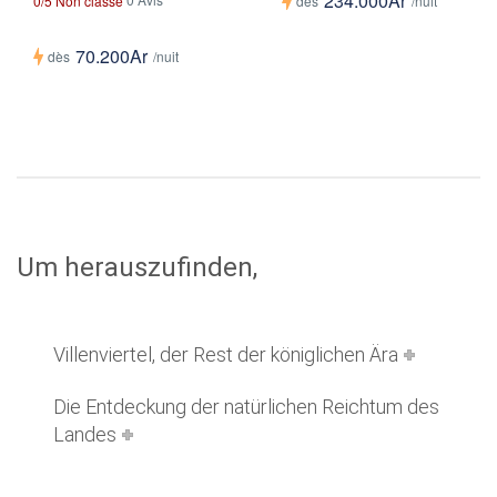
234.000Ar
0/5 Non classé
dès
/nuit
70.200Ar
dès
/nuit
Um herauszufinden,
Villenviertel, der Rest der königlichen Ära
Die Entdeckung der natürlichen Reichtum des
Landes