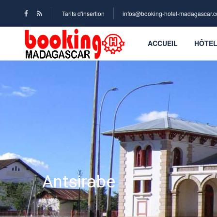
Tarifs d'insertion
infos@booking-hotel-madagascar.
ACCUEIL
HÔTE
Antsirabe