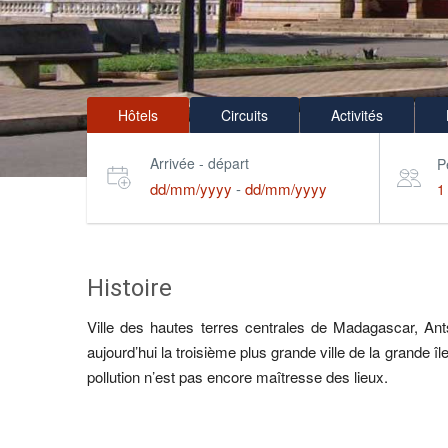
Hôtels
Circuits
Activités
Arrivée - départ
P
dd/mm/yyyy
-
dd/mm/yyyy
1
Histoire
Ville des hautes terres centrales de Madagascar, Ants
aujourd’hui la troisième plus grande ville de la grande î
pollution n’est pas encore maîtresse des lieux.