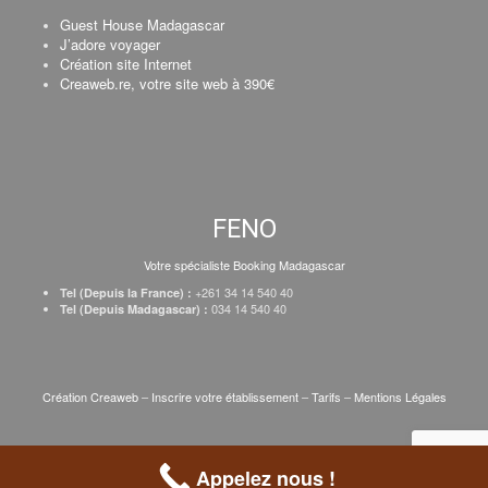
Guest House Madagascar
J’adore voyager
Création site Internet
Creaweb.re, votre site web à 390€
FENO
Votre spécialiste Booking Madagascar
+261 34 14 540 40
Tel (Depuis la France) :
034 14 540 40
Tel (Depuis Madagascar) :
Création Creaweb
–
Inscrire votre établissement
–
Tarifs
–
Mentions Légales
Appelez nous !