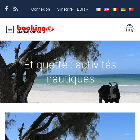
Connexion
S'inscrire
EUR
Étiquette :
activités
nautiques
Voyages