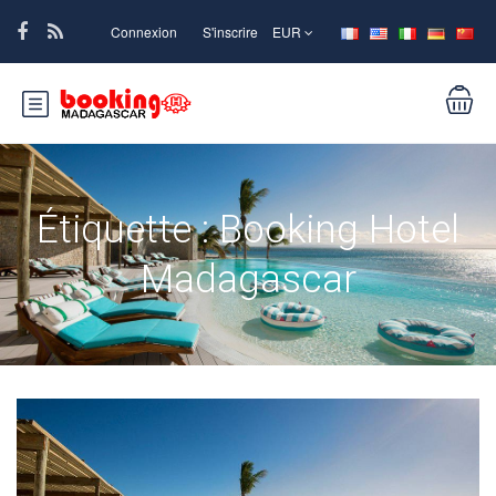
Connexion
S'inscrire
EUR
Étiquette :
Booking Hotel
Madagascar