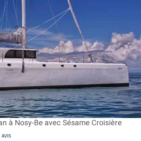
ran à Nosy-Be avec Sésame Croisière
 AVIS