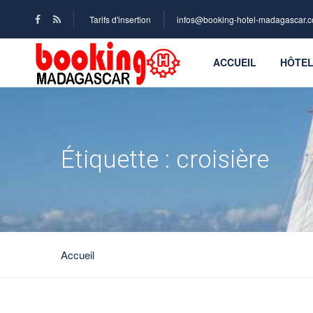
Tarifs d'insertion
infos@booking-hotel-madagascar.
ACCUEIL
HÔTE
Étiquette :
croisière
Accueil