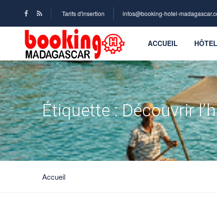
Tarifs d'insertion
infos@booking-hotel-madagascar.
ACCUEIL
HÔTE
Étiquette :
Découvrir l’h
Accueil