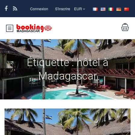
Connexion
S'inscrire
EUR
Étiquette :
hôtel à
Madagascar