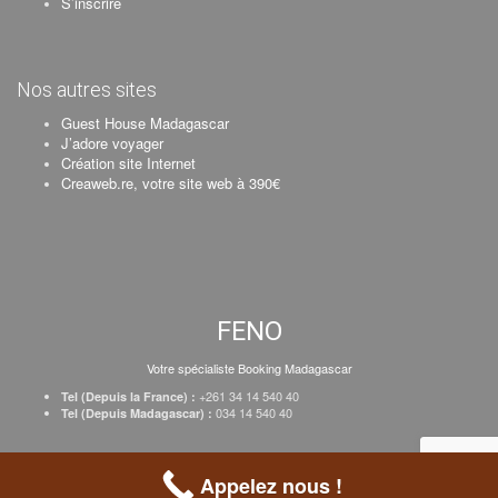
S’inscrire
Nos autres sites
Guest House Madagascar
J’adore voyager
Création site Internet
Creaweb.re, votre site web à 390€
FENO
Votre spécialiste Booking Madagascar
+261 34 14 540 40
Tel (Depuis la France) :
034 14 540 40
Tel (Depuis Madagascar) :
Création Creaweb
–
Inscrire votre établissement
–
Tarifs
–
Mentions Légales
Appelez nous !