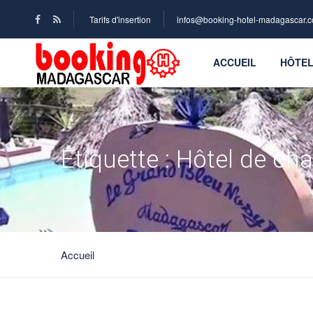
Tarifs d'insertion
infos@booking-hotel-madagascar.
ACCUEIL
HÔTE
Étiquette :
Hôtel de ch
Accueil