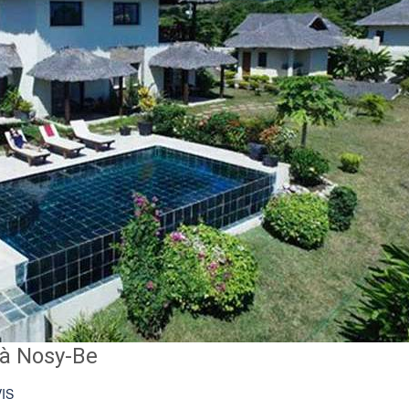
à Nosy-Be
IS