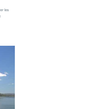
er les
x