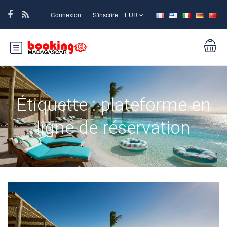
Connexion
S'inscrire
EUR
Étiquette :
plateforme en
ligne de réservation