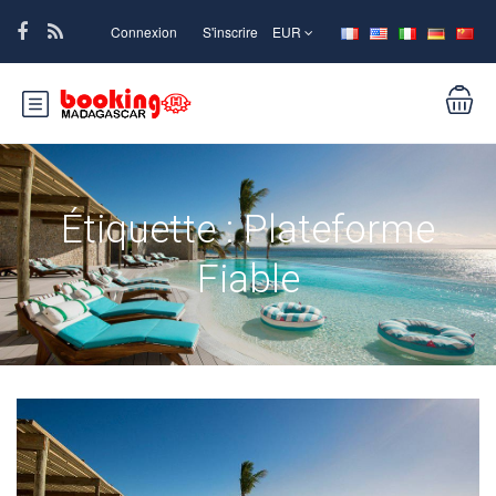
Connexion
S'inscrire
EUR
Étiquette :
Plateforme
Fiable