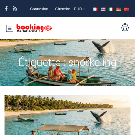
Connexion
S'inscrire
EUR
Étiquette :
snorkeling