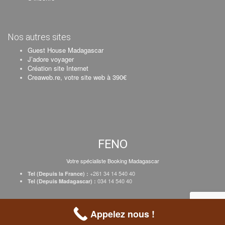
Nos autres sites
Guest House Madagascar
J’adore voyager
Création site Internet
Creaweb.re, votre site web à 390€
FENO
Votre spécialiste Booking Madagascar
+261 34 14 540 40
Tel (Depuis la France) :
034 14 540 40
Tel (Depuis Madagascar) :
Création Creaweb
–
Inscrire votre établissement
–
Tarifs
–
Mentions Légales
Appelez nous !