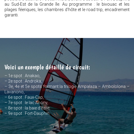
au Sud-Est de la Grande île. Au programme : le bivouac et les
plages féeriques, les chambres d’hôte et le road trip, encadrement
garanti.
Voici un exemple détaillé de circuit:
– 1e spot : Anakao,
– 2e spot : Androka,
– 3e, 4e et 5e spots formant la trilogie Ampalaza – Ambololona –
Lavanono,
– 6e spot : Faux-Cap,
– 7e spot : le lac Anony,
– 8e spot : la baie d’Italie,
– 9e spot : Fort-Dauphin.