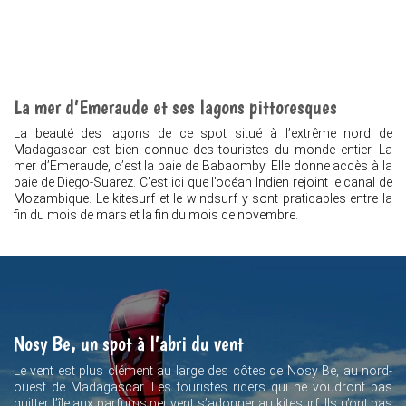
La mer d’Emeraude et ses lagons pittoresques
La beauté des lagons de ce spot situé à l’extrême nord de
Madagascar est bien connue des touristes du monde entier. La
mer d’Emeraude, c’est la baie de Babaomby. Elle donne accès à la
baie de Diego-Suarez. C’est ici que l’océan Indien rejoint le canal de
Mozambique. Le kitesurf et le windsurf y sont praticables entre la
fin du mois de mars et la fin du mois de novembre.
Nosy Be, un spot à l’abri du vent
Le vent est plus clément au large des côtes de Nosy Be, au nord-
ouest de Madagascar. Les touristes riders qui ne voudront pas
quitter l’île aux parfums peuvent s’adonner au kitesurf. Ils n’ont pas