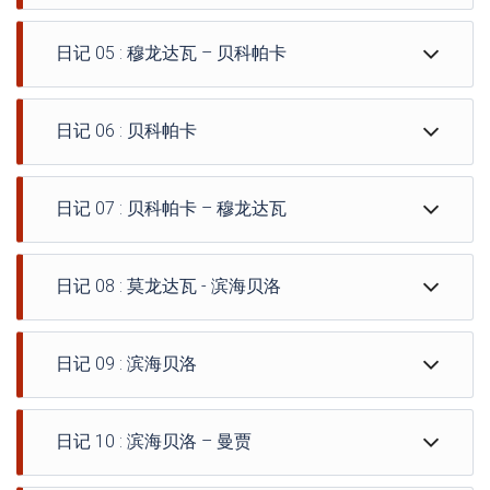
免费午餐.
参观贝塔福市场.
日记 05 : 穆龙达瓦 – 贝科帕卡
我们离开安齐拉贝地区前往米安德里瓦佐, 沿着齐里比希
纳河延伸的一个朴素的小镇.
我们沿着小路前往 Bekopaka, 位于 Tsingy de Bemaraha
穿越西部沙漠平原.
日记 06 : 贝科帕卡
附近的一个小村庄.
下午晚些时候抵达.
穿越梅纳贝的大沙漠和绿草如茵的大草原.
酒店安装及免费晚餐.
(Petit Tsingy 和马南布洛峡谷)
继续前往齐里比希纳.
双人间住宿（含早餐）.
日记 07 : 贝科帕卡 – 穆龙达瓦
早上吃完早餐后,
伟大的齐里比希纳河的渡轮.
前往 Tsingy de Bemaraha 国家公园的路线, 被联合国教
贝洛的免费午餐
早餐后,
科文组织列为世界遗产的遗址, 在那里您将发现著名的
下午继续.
日记 08 : 莫龙达瓦 - 滨海贝洛
我们再次沿着小路前往穆龙达瓦.
Tsingy“世界上最大的天然迷宫”.
渡轮穿越马南布洛河.
免费午餐.
清晨, 早餐后,
计划野餐午餐.
下午早些时候抵达贝科帕卡,
在早晨,
欣赏大自然为我们准备的一切 : 猴面包树巷，给人一种走
离开米安德里瓦佐之前短暂游览市场, 到达梅纳贝首府穆
这个下午,
酒店安装及免费晚餐.
日记 09 : 滨海贝洛
出发前往滨海贝洛, 位于 Vezo 的一个小渔村 80 穆龙达瓦
在一条宽阔的大道上的印象，路两边都有猴面包树.
龙达瓦.
马南布洛河峡谷的传统独木舟之旅 : 发现了陡峭的洞穴
Ankoay Twin Bungalow住宿含早餐.
早餐后,
以南轨道公里数.
日落时拍出非常漂亮的照片.
免费午餐.
50 在 80 米高, 瓦津巴墓的观察.
出发前往安齐拉贝，途经稻田和种植园.
在早晨,
一路上, 你将穿过迪迪雷科森林 (蔓延的章鱼树) 和梅纳贝
安装及酒店免费晚餐
参观贝塔尼亚村, 一个渔村.
下午快结束时返回酒店.
日记 10 : 滨海贝洛 – 曼贾
安齐拉贝也被称为“温泉小镇”.
我们要去划独木舟旅行
的大盐田.
双床间住宿（含早餐）.
酒店安装和可选晚餐.
晚上入住酒店并享用可选晚餐.
在路上, 我们将参观一个自皇室时代起就拥有丰富历史的
包含野餐午餐.
中午左右抵达,
双床间住宿（含早餐）.
Ankoay Twin Bungalow住宿含早餐.