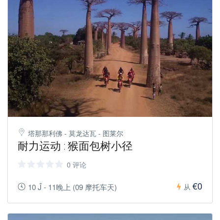
塔那那利佛 - 莫龙达瓦 - 图莱尔
耐力运动 : 猴面包树小径
0 评论
€0
10 Ĵ - 11晚上 (09 摩托车天)
从