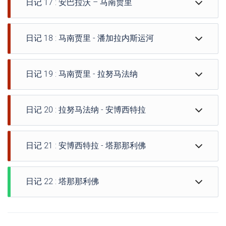
日记 17 : 安巴拉沃 – 马南贾里
伊萨鲁国家公园探索 ½ 天,
色泻湖的轨道离开安达瓦达奥卡.
有着奇怪花岗岩雕塑的 Ruiniform 山体, 拥有独特的动植
下午晚些时候到达工资,
酒店早餐后.
物群.
酒店安装和可选晚餐.
日记 18 : 马南贾里 - 潘加拉内斯运河
(在海滩休息一天)
参观安泰莫罗造纸厂和野丝手工作坊.
午餐
双人间住宿（含早餐）.
早餐后.
返回经过菲亚纳兰楚阿的道路, 贝齐莱奥首府.
下午,
伊法蒂, 拉诺贝泻湖是钓鱼和水下探索的绝佳场所.
乘坐独木舟游览 Pangalanes 运河
免费午餐.
继续前往安巴拉沃.
日记 19 : 马南贾里 - 拉努马法纳
早餐后,
完全自由的一天，让您按照自己的意愿休息或探索村庄.
包含野餐午餐.
途中下降到岛的东南部，到达马南贾里.
我们回到高原.
我们早上到达图莱尔并走国道 7 到达拉平, 坐落在伊萨洛
免费午餐.
下午结束返回酒店.
下午晚些时候抵达.
参观村庄保护区.
山脚下的一个小村庄.
在酒店过夜并可选择晚餐.
可选的夜晚和晚餐.
酒店安装及免费晚餐.
下午晚些时候抵达,
日记 20 : 拉努马法纳 - 安博西特拉
免费午餐.
双床平房住宿含早餐.
双床平房住宿含早餐.
双床平房住宿含早餐.
酒店安装和可选晚餐.
伊萨洛窗外美丽的日落结束了这一天.
双床平房住宿含早餐.
早餐后,
在酒店过夜并享用免费晚餐.
日记 21 : 安博西特拉 - 塔那那利佛
我们将在官方导游的带领下参观拉诺马法纳国家公园.
双床平房住宿含早餐.
这个公园以其丰富的动植物群而闻名 (26 哺乳动物物种 :
早餐后,
狐猴, 不用担心, 96 鸟类种类, 以及数百株兰花).
日记 22 : 塔那那利佛
参观木工艺作坊和展览
免费午餐.
(雕塑和镶嵌细工).
下午, 朝安博西特拉方向, 马达加斯加工艺品之都.
早餐后,
免费午餐.
傍晚抵达.
从您的酒店接客.
继续前往温泉小镇.
酒店安装和可选晚餐.