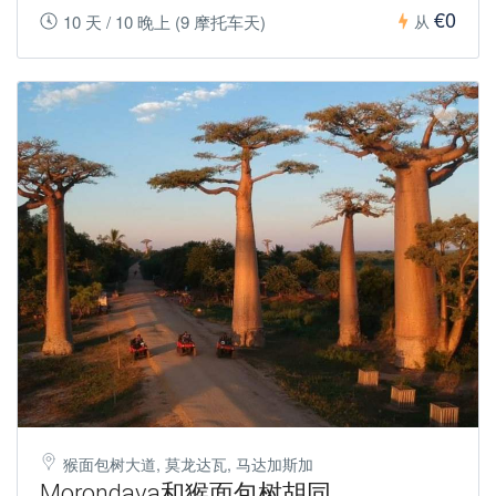
€0
10 天 / 10 晚上 (9 摩托车天)
从
猴面包树大道, 莫龙达瓦, 马达加斯加
Morondava和猴面包树胡同