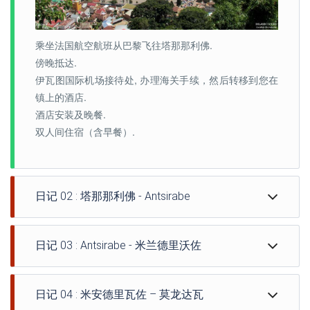
乘坐法国航空航班从巴黎飞往塔那那利佛.
傍晚抵达.
伊瓦图国际机场接待处, 办理海关手续，然后转移到您在
镇上的酒店.
酒店安装及晚餐.
双人间住宿（含早餐）.
日记 02 : 塔那那利佛 - Antsirabe
日记 03 : Antsirabe - 米兰德里沃佐
早餐后,
日记 04 : 米安德里瓦佐 – 莫龙达瓦
继续游览水乡.