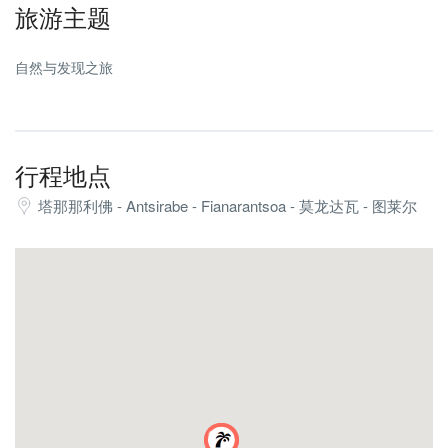
出发前往首都周边徒步旅行.
早餐.
旅游主题
通往首都之路.
双人间住宿（含早餐）
午餐
目的地拉努马法纳.
下午到达,
拜访铁艺工匠.
坐落在原始森林中的小型温泉度假村.
自然与发现之旅
转移到您的酒店.
午后,
穿越东海岸典型景观 (拉维纳拉, 露兜树, 桉树, 香蕉林, 椰
酒店安装及免费晚餐.
罗瓦丹布希曼加访问,
子树).
双人间住宿（含早餐）.
被联合国教科文组织列为世界遗产的历史遗址和圣山,
午餐
位于 21 塔那那利佛以北公里处，其通道至关重要.
下午结束时,
行程地点
然后, 在下午结束时,
抵达Ranomafana村.
塔那那利佛 - Antsirabe - Fianarantsoa - 莫龙达瓦 - 图莱尔
我们将参观最大的手工市场进行采购, 岛上的回忆.
酒店安装及免费晚餐.
在代理处举行会议 (谈论你的旅行).
双床平房住宿含早餐.
返回酒店, 免费晚餐.
晚上 10 点左右送往机场搭乘航班返回巴黎。.
我们的服务结束