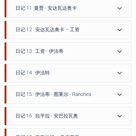
村庄.
清晨, 早餐后,
下午返回您的平房 (午睡)
午餐和下午自由活动.
日记 11: 曼贾 - 安达瓦达奥卡
这是一个被神话中的“lalan’Andriana”穿过的村庄 (主权者
我们沿着内陆小道前往充满非洲风情的曼贾村，然后穿越
入住酒店并享用免费晚餐.
酒店安装和可选晚餐.
的踪迹).
梅纳贝的萨卡拉瓦国家 :
双床平房住宿含早餐.
双床平房住宿含早餐.
酒店早餐,
也是“ 7 山丘”.
西南半沙漠景观, 干燥森林, 长满草的稀树草原.
日记 12 : 安达瓦达奥卡 – 工资
然后继续沿着路线前往 Mangoky 河，然后我们乘渡轮穿
我们将进行乡村游览和徒步旅行
下午抵达.
过该河.
与当地人共进午餐.
免费午餐.
我们穿过荆棘森林，然后穿过一些被稻田包围的小村
安巴托兰皮, 我们将参观制造铝锅的手工作坊.
并在小镇中漫步.
日记 13 : 工资 - 伊法蒂
庄……
抵达安齐拉贝, 我们将把行李寄存在酒店，然后出发去城
酒店安装和可选晚餐.
我们离开丛林小道，到达莫罗姆贝 (Morombe) 海岸.
市游览.
双床平房住宿含早餐.
酒店早餐,
继续前往安达瓦多卡, 发现美丽的荆棘森林, 令人印象深
还可以乘坐人力车供您通行.
日记 14 : 伊法特
免费午餐.
刻的瓶子猴面包树, 海蓬子田和坐落在天堂海湾的小渔村.
酒店安装和可选晚餐.
通往伊法蒂海滨度假胜地的道路，经过美丽的海岸线, 拥
非常美丽的海滩 (岩石, 小溪和猴面包树)
住宿含早餐.
有纯净的蓝色泻湖,
现场午餐和下午自由活动,
日记 15 : 伊法蒂 - 图莱尔 - Ranohira
红树林和大戟树为蓝头奔跑的考瓦斯提供庇护.
酒店安装及免费晚餐.
下午晚些时候抵达伊法蒂小村庄.
双人间住宿（含早餐）.
酒店安装及免费晚餐.
日记 16 : 拉平拉 - 安巴拉瓦奥
早餐后,
双床平房住宿含早餐.
海滩休息室休息.
酒店早餐,
午餐后自由活动, 我们沿着沿着海岸及其巨大的绿松石蓝