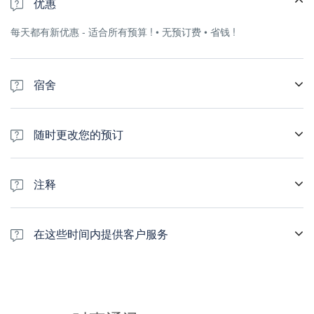
优惠
每天都有新优惠 - 适合所有预算 ! • 无预订费 • 省钱 !
宿舍
300+ 酒店, 小屋, 马达加斯加的独立住宿和公寓.
随时更改您的预订
你可以修改它, 只需点击几下即可取消预订或向酒店发送请求
注释
1 500 真实的客户评论 了解有关马达加斯加 Booking Hotels 评论的
更多信息
在这些时间内提供客户服务
客户服务 12/7 法语