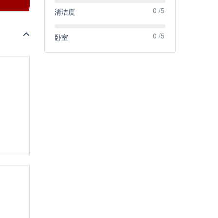
0 /5
清洁度
0 /5
卧室