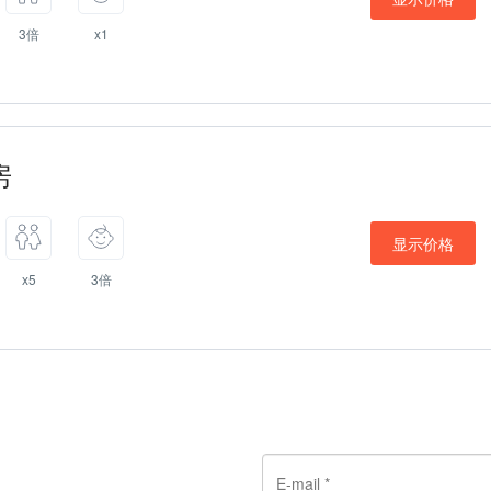
3倍
x1
房
显示价格
x5
3倍