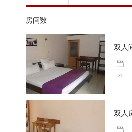
房间数
双人
x1
双人