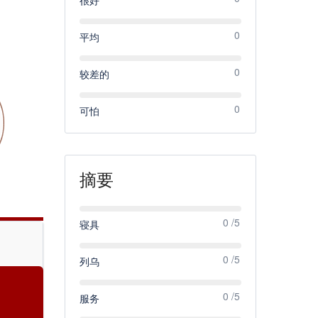
0
平均
0
较差的
0
可怕
摘要
0 /5
寝具
0 /5
列乌
0 /5
服务