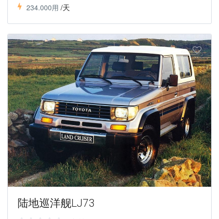
/天
234.000用
陆地巡洋舰LJ73