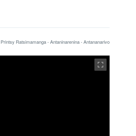
 Printsy Ratsimamanga - Antaninarenina - Antananarivo