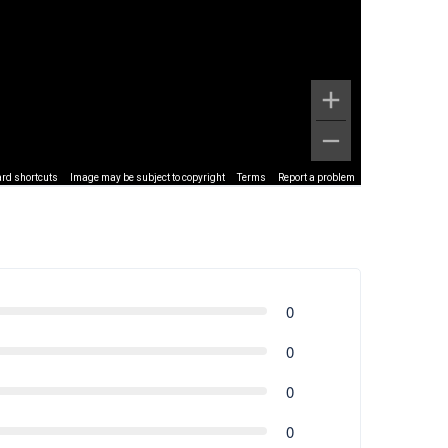
rd shortcuts
Image may be subject to copyright
Terms
Report a problem
0
0
0
0