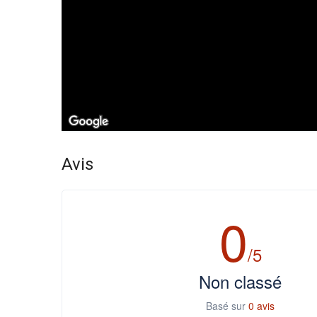
Avis
0
/5
Non classé
Basé sur
0 avis