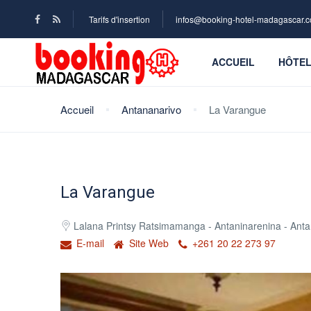
Tarifs d'insertion
infos@booking-hotel-madagascar.
ACCUEIL
HÔTE
Accueil
Antananarivo
La Varangue
La Varangue
Lalana Printsy Ratsimamanga - Antaninarenina - Ant
E-mail
Site Web
+261 20 22 273 97