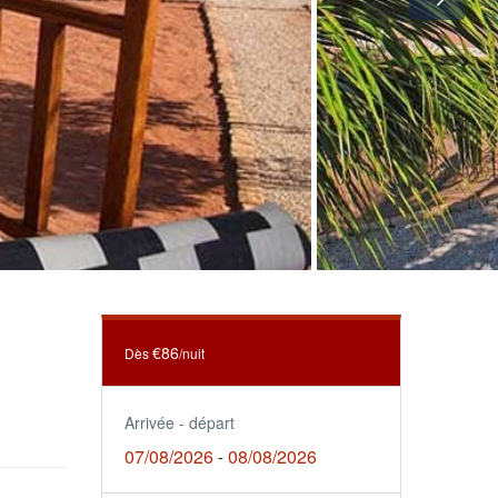
€86
Dès
/nuit
Arrivée - départ
07/08/2026
08/08/2026
-