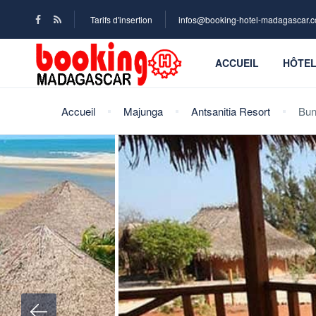
Tarifs d'insertion
infos@booking-hotel-madagascar.
ACCUEIL
HÔTE
Accueil
Majunga
Antsanitia Resort
Bun