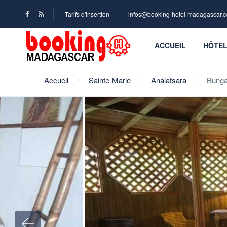
Tarifs d'insertion
infos@booking-hotel-madagascar.
ACCUEIL
HÔTE
Accueil
Sainte-Marie
Analatsara
Bunga