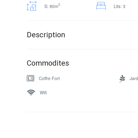
2
S: 80m
Lits: 3
Description
Commodites
Coffre Fort
Jard
Wifi