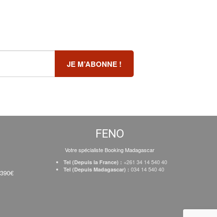
FENO
Votre spécialiste Booking Madagascar
+261 34 14 540 40
Tel (Depuis la France) :
034 14 540 40
Tel (Depuis Madagascar) :
 390€