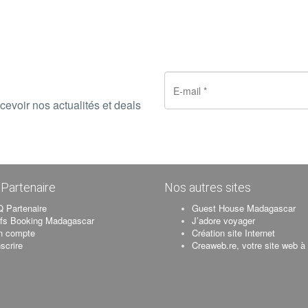
cevoir nos actualités et deals
Partenaire
Nos autres sites
 Partenaire
Guest House Madagascar
ifs Booking Madagascar
J’adore voyager
n compte
Création site Internet
nscrire
Creaweb.re, votre site web à