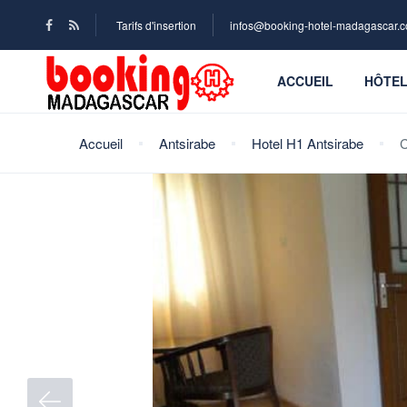
Tarifs d'insertion
infos@booking-hotel-madagascar.
ACCUEIL
HÔTE
Accueil
Antsirabe
Hotel H1 Antsirabe
C