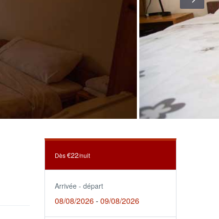
€22
Dès
/nuit
Arrivée - départ
08/08/2026
09/08/2026
-