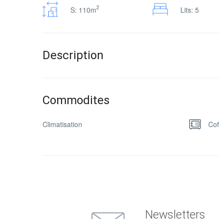
2
S: 110m
Lits: 5
Description
Commodites
Climatisation
Cof
Newsletters