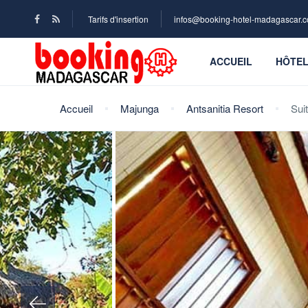
Tarifs d'insertion
infos@booking-hotel-madagascar.
ACCUEIL
HÔTE
Accueil
Majunga
Antsanitia Resort
Sui