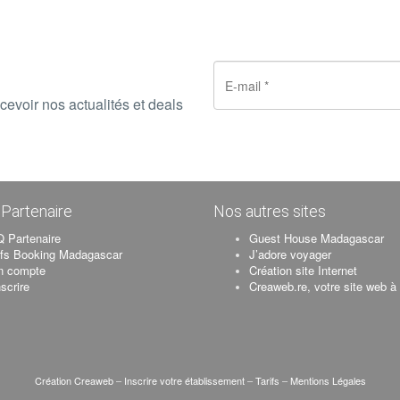
cevoir nos actualités et deals
Partenaire
Nos autres sites
 Partenaire
Guest House Madagascar
ifs Booking Madagascar
J’adore voyager
n compte
Création site Internet
nscrire
Creaweb.re, votre site web à
Création Creaweb
–
Inscrire votre établissement
–
Tarifs
–
Mentions Légales