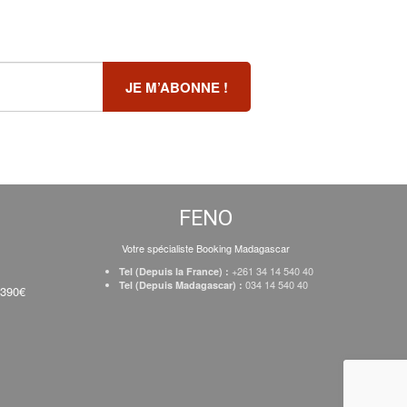
FENO
Votre spécialiste Booking Madagascar
+261 34 14 540 40
Tel (Depuis la France) :
034 14 540 40
Tel (Depuis Madagascar) :
 390€