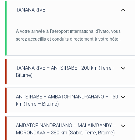
TANANARIVE
A votre arrivée à l’aéroport international d’Ivato, vous
serez accueillis et conduits directement à votre hôtel.
TANANARIVE – ANTSIRABE - 200 km (Terre -
Bitume)
Après un premier briefing en compagnie de l’équipe qui
ANTSIRABE – AMBATOFINANDRAHANO – 160
vous accompagnera tout au long de votre parcours,
km (Terre – Bitume)
vous pourrez effectuer une première prise en main de
vos motos enduro spécialement équipées et préparées
Au lever du soleil, vous quitterez la ville thermale
pour votre raid. En sortant de la capitale et de ses
AMBATOFINANDRAHANO – MALAIMBANDY –
d’Antsirabe pour découvrir le lac Tritriva, faille
artères animées et congestionnées, vous emprunterez
MORONDAVA – 380 km (Sable, Terre, Bitume)
volcanique remplie de légendes et de fady (tabous)
directement les pistes roulantes de latérite de la région