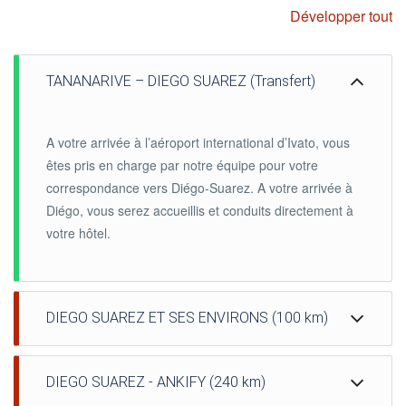
Développer tout
TANANARIVE – DIEGO SUAREZ (Transfert)
A votre arrivée à l’aéroport international d’Ivato, vous
êtes pris en charge par notre équipe pour votre
correspondance vers Diégo-Suarez. A votre arrivée à
Diégo, vous serez accueillis et conduits directement à
votre hôtel.
DIEGO SUAREZ ET SES ENVIRONS (100 km)
De bon matin, vous faites connaissance avec votre
DIEGO SUAREZ - ANKIFY (240 km)
guide et vos motos. En quittant les rues multicolores de