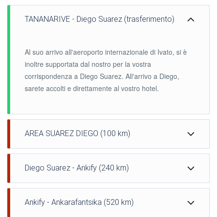
TANANARIVE - Diego Suarez (trasferimento)
Al suo arrivo all'aeroporto internazionale di Ivato, si è
inoltre supportata dal nostro per la vostra
corrispondenza a Diego Suarez. All'arrivo a Diego,
sarete accolti e direttamente al vostro hotel.
AREA SUAREZ DIEGO (100 km)
buongiorno, si arriva a conoscere la vostra guida e
Diego Suarez - Ankify (240 km)
moto. Lasciando le strade colorate di Diego -Suarez, si
inizia una bella passeggiata lungo molteplici Diego baie
Siete ora sulla strada 6, per un bellissimo passo di
circostanti al piccolo porto di pescatori di Ramena,
Ankify - Ankarafantsika (520 km)
bitume. intorno a te, un paesaggio savana si estende
godendo di panorami respiro.