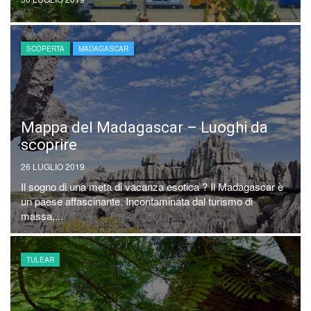
SCOPERTA
MADAGASCAR
Mappa del Madagascar – Luoghi da
scoprire
26 LUGLIO 2019
Il sogno di una meta di vacanza esotica ? Il Madagascar è
un paese affascinante. Incontaminata dal turismo di
massa,...
TULEAR