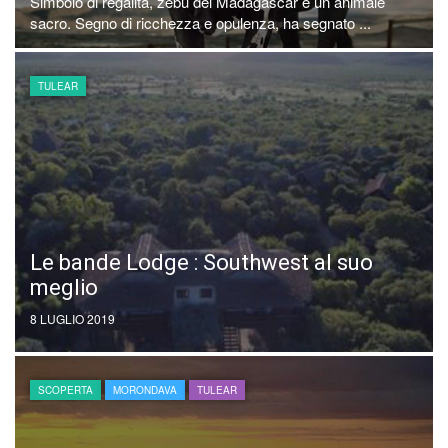
Simbolo di regalità, zebù del Madagascar è un animale
sacro. Segno di ricchezza e opulenza, ha segnato ...
TULEAR
Le bande Lodge : Southwest al suo
meglio
8 LUGLIO 2019
SCOPERTA
MORONDAVA
TULEAR