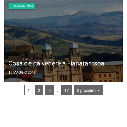
FIANARANTSOA
Cosa c'è da vedere a Fianarantsoa
16 MAGGIO 2019
…
1
2
3
17
Il prossimo »