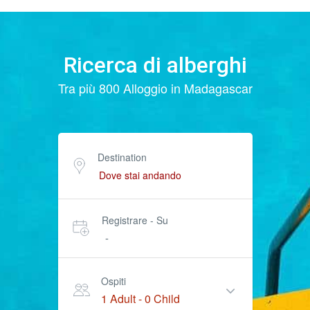
Ricerca di alberghi
Tra più 800 Alloggio in Madagascar
Destination
Registrare - Su
-
Ospiti
1 Adult
-
0 Child