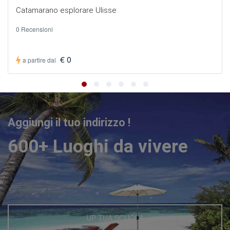
Catamarano esplorare Ulisse
0 Recensioni
€ 0
a partire dal
Aggiungi il tuo indirizzo !
600+ Luoghi da vivere
UP TUA SCUOLA