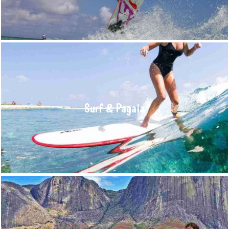
Per saperne di più >
Surf & Pagaia
Le mete ideali per il surf non sono in realtà la stessa di kitesurf
o windsurf. Le ragioni sono clima e la geografia, conoscendo il
Surf & Pagaia
vento e il sollievo della condizione fondali moto ondoso.
Per saperne di più >
escursioni
La vastità del territorio del Madagascar con paesaggi diversi è