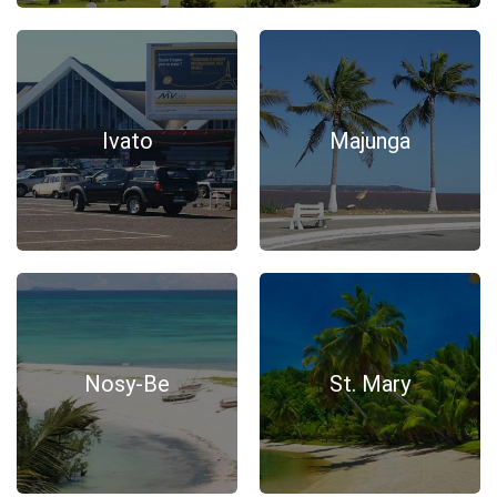
Ivato
Majunga
Nosy-Be
St. Mary