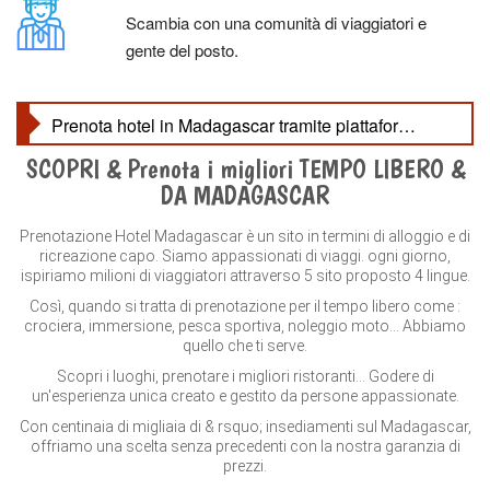
Scambia con una comunità di viaggiatori e
gente del posto.
Prenota hotel in Madagascar tramite piattaforme online : Focus su prenotazione Hotel Madagascar
SCOPRI & Prenota i migliori TEMPO LIBERO &
Alberghi in Madagascar : Un Soggiorno Indimenticabile nel Cuore dell'Isola Rossa
DA MADAGASCAR
Prenotazione Hotel Madagascar è un sito in termini di alloggio e di
ricreazione capo. Siamo appassionati di viaggi. ogni giorno,
ispiriamo milioni di viaggiatori attraverso 5 sito proposto 4 lingue.
Così, quando si tratta di prenotazione per il tempo libero come :
crociera, immersione, pesca sportiva, noleggio moto… Abbiamo
quello che ti serve.
Scopri i luoghi, prenotare i migliori ristoranti… Godere di
un'esperienza unica creato e gestito da persone appassionate.
Con centinaia di migliaia di & rsquo; insediamenti sul Madagascar,
offriamo una scelta senza precedenti con la nostra garanzia di
prezzi.