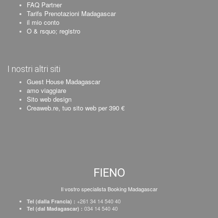
FAQ Partner
Tarifs Prenotazioni Madagascar
il mio conto
O & rsquo; registro
I nostri altri siti
Guest House Madagascar
amo viaggiare
Sito web design
Creaweb.re, tuo sito web per 390 €
FIENO
Il vostro specialista Booking Madagascar
+261 34 14 540 40
Tel (dalla Francia) :
034 14 540 40
Tel (dal Madagascar) :