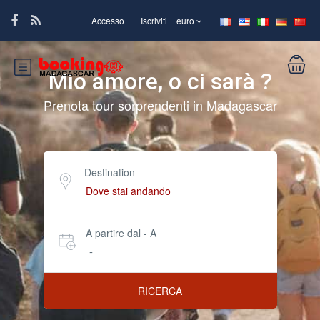
Accesso
Iscriviti
euro
Mio amore, o ci sarà ?
Prenota tour sorprendenti in Madagascar
Destination
A partire dal - A
-
RICERCA