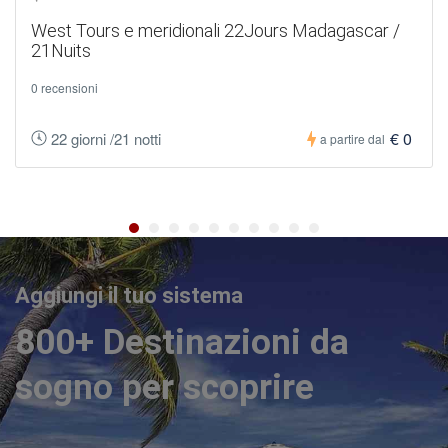
West Tours e meridionali 22Jours Madagascar /
21Nuits
0 recensioni
€ 0
22 giorni /21 notti
a partire dal
Aggiungi il tuo sistema
800+ Destinazioni da
sogno per scoprire