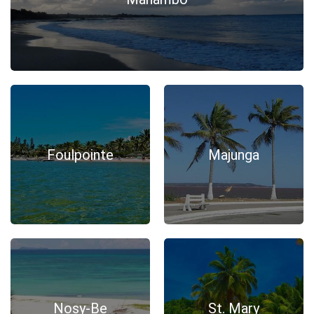
Foulpointe
Majunga
Nosy-Be
St. Mary