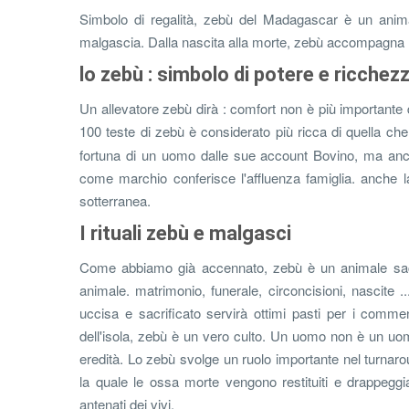
Simbolo di regalità, zebù del Madagascar è un animal
malgascia. Dalla nascita alla morte, zebù accompagna la
lo zebù : simbolo di potere e ricchez
Un allevatore zebù dirà : comfort non è più importante
100 teste di zebù è considerato più ricca di quella ch
fortuna di un uomo dalle sue account Bovino, ma anch
come marchio conferisce l'affluenza famiglia. anche 
sotterranea.
I rituali zebù e malgasci
Come abbiamo già accennato, zebù è un animale sacro
animale. matrimonio, funerale, circoncisioni, nascite .
uccisa e sacrificato servirà ottimi pasti per i commens
dell'isola, zebù è un vero culto. Un uomo non è un uom
eredità. Lo zebù svolge un ruolo importante nel turnar
la quale le ossa morte vengono restituiti e drappeggi
antenati dei vivi.