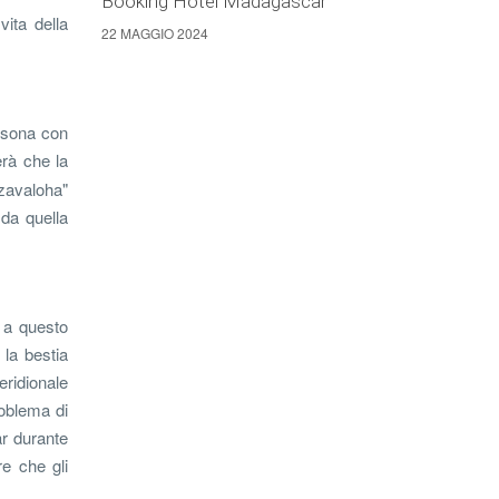
Booking Hotel Madagascar
ita della
22 MAGGIO 2024
ersona con
erà che la
zavaloha"
da quella
 a questo
 la bestia
eridionale
roblema di
ar durante
re che gli