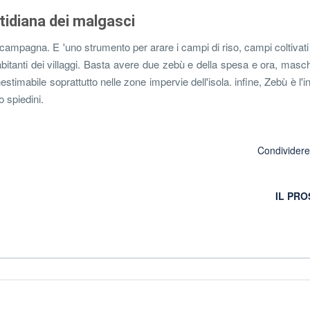
otidiana dei malgasci
mpagna. E 'uno strumento per arare i campi di riso, campi coltivati ​​
bitanti dei villaggi. Basta avere due zebù e della spesa e ora, masc
estimabile soprattutto nelle zone impervie dell'isola. infine, Zebù è l'i
o spiedini.
Condivider
IL PR