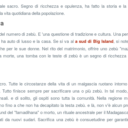
e sacro. Segno di ricchezza e opulenza, ha fatto la storia e la v
 vita quotidiana della popolazione.
za
 del numero di zebù. E 'una questione di tradizione e cultura. Una p
e ha auto di lusso e la casa. Se si va al
a sud di Big Island
, si not
e per le sue donne. Nel rito del matrimonio, offrire uno zebù "ma
la morte, una tomba con le teste di zebù è un segno di ricchezza 
. Tutte le circostanze della vita di un malgascia ruotano intorno
.. Tutto finisce sempre per sacrificare una o più zebù. In tal modo,
ali. e di solito, gli ospiti sono tutta la comunità. Nella regione m
o fino a che non ha decapitato la testa zebù. e là, non v'è alcun p
ound del "famadihana" o morto, un rituale ancestrale per il Madagasc
ati da nuovi sudari. Sacrifica una zebù è consuetudine per garanti