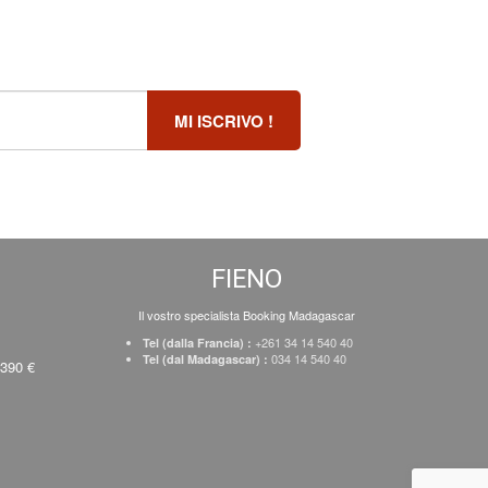
FIENO
Il vostro specialista Booking Madagascar
+261 34 14 540 40
Tel (dalla Francia) :
034 14 540 40
Tel (dal Madagascar) :
 390 €