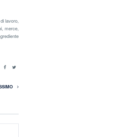
di lavoro,
hi, merce,
ngrediente
e
OSSIMO