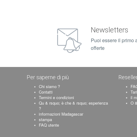
Newsletters
Puoi essere il primo a
offerte
Per saperne di più
Reselle
Chi siamo ?
FAQ
Contatti
Tar
Termini e condizioni
il 
Qu & rsquo; è che & rsquo; esperienza
O &
?
informazioni Madagascar
stampa
FAQ utente