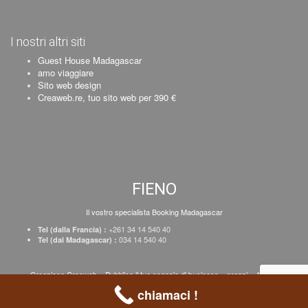
I nostri altri siti
Guest House Madagascar
amo viaggiare
Sito web design
Creaweb.re, tuo sito web per 390 €
FIENO
Il vostro specialista Booking Madagascar
+261 34 14 540 40
Tel (dalla Francia) :
034 14 540 40
Tel (dal Madagascar) :
Creazione Creaweb
–
Pubblica il tuo negozio di business
–
prezzi
–
Avviso
legale
chiamaci !