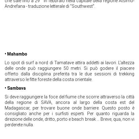
che sale fino a 29 ° in febbraio nella capitale della regione Atsimo-
Andrefana - traduzione letterale di "Southwest".
• Mahambo
Lo spot di surf a nord di Tamatave attira addetti ai lavori. L'altezza
delle onde può raggiungere 50 metri. Si può godere il piacere
offerto dalla disciplina preferita tra le due sessioni di trekking
attraverso le fitte foreste della costa orientale.
• Sambava
Si deve raggiungere la foce del fiume che scorre attraverso la città
della regione di SAVA, ancora al largo della costa est del
Madagascar, per trovare buone onde barriere. Questo posto è
consigliato anche per i surfisti esperti. Per quanto riguarda la
direzione delle onde, dritto, porto e beach break ... Breve, qua, non vi
perderete nulla.