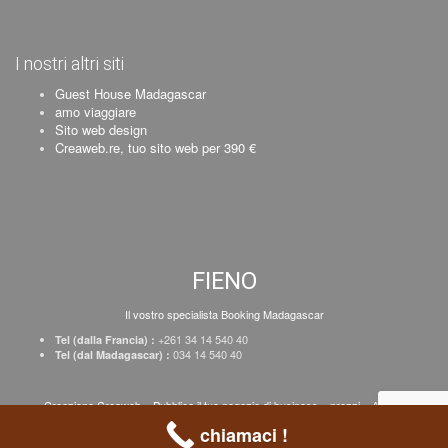
I nostri altri siti
Guest House Madagascar
amo viaggiare
Sito web design
Creaweb.re, tuo sito web per 390 €
FIENO
Il vostro specialista Booking Madagascar
+261 34 14 540 40
Tel (dalla Francia) :
034 14 540 40
Tel (dal Madagascar) :
Creazione Creaweb
–
Pubblica il tuo negozio di business
–
prezzi
–
Avviso
legale
chiamaci !