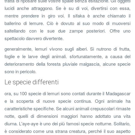
tratta di riposare sulle vostre spalle senza esitazione. Gli oggetti
lucidi anche attraggono. Se è su di voi, divertirsi con essa,
mentre prendere in giro voi. Il sifaka è anche chiamato il
ballerino di lemure. Ciò è dovuto al suo modo di muoversi
saltellando con le sue due zampe posteriori. Offre uno
spettacolo davvero divertente.
generalmente, lemuri vivono sugli alberi. Si nutrono di frutta,
foglie e le larve degli animali. sfortunatamente, a causa del
deterioramento della foresta pluviale malgascia, alcune specie
sono in pericolo.
Le specie differenti
ora, su 100 specie di lemuri sono contati durante il Madagascar
e la scoperta di nuove specie continua. Ogni animale ha
caratteristiche specifiche. Se alcuni animali crepuscolari rimaste
notte, quelli di dimensioni maggiori hanno adottato una vita
diurna. L'aye-aye è uno dei più famosi specie notturne. Solitario,
è considerato come una strana creatura, perché il suo aspetto